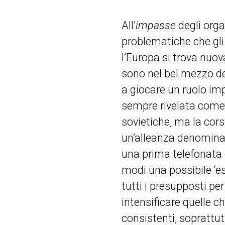
All’
impasse
degli org
problematiche che gli
l’Europa si trova nuo
sono nel bel mezzo del
a giocare un ruolo imp
sempre rivelata come 
sovietiche, ma la cor
un’alleanza denomina
una prima telefonata c
modi una possibile ‘esc
tutti i presupposti pe
intensificare quelle c
consistenti, soprattutt