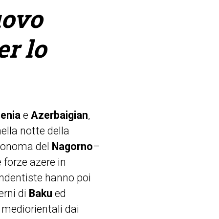
uovo
er lo
enia
e
Azerbaigian
,
ella notte della
autonoma del
Nagorno
–
 forze azere in
pendentiste hanno poi
erni di
Baku
ed
i mediorientali dai