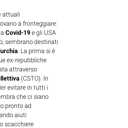
 attuali
rovano a fronteggiare:
da
Covid-19
e gli USA
to, sembrano destinati
urchia
. La prima si è
ue ex-repubbliche
ata attraverso
llettiva
(CSTO). In
 evitare in tutti i
sembra che ci siano
to pronto ad
iando aiuti
llo scacchiere