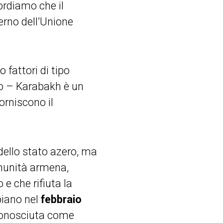
cordiamo che il
erno dell’Unione
 fattori di tipo
rno – Karabakh è un
orniscono il
dello stato azero, ma
omunità armena,
e che rifiuta la
piano nel
febbraio
 conosciuta come