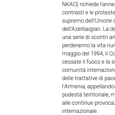
NKAO) richiede l’ann
contrasti e le protest
supremo dell’Unione d
dell’Azerbaigian. La d
una serie di scontri ar
perderanno la vita nume
maggio del 1994, il Co
cessate il fuoco e la 
comunità internazional
delle trattative di pa
l’Armenia, appellandosi
podestà territoriale, 
alle continue provocaz
internazionale.