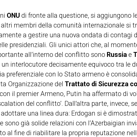
ani
ONU
di fronte alla questione, si aggiungono le
 altri membri della comunità internazionale si t
vamente a gestire una nuova ondata di contagi 
le presidenziali. Gli unici attori che, al momen
ortante all’interno del conflitto sono
Russia
e
T
un interlocutore decisamente equivoco tra le d
sia preferenziale con lo Stato armeno è consolid
ta Organizzazione del
Trattato di Sicurezza co
on il premier Armeno, Putin ha affermato di voler
alation del conflitto’. Dall’altra parte, invece, 
r adottare una linea dura: Erdogan si è dimostra
he sono già solide relazioni con l’Azerbaigian inv
o al fine di riabilitare la propria reputazione ne