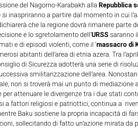
essione del Nagorno-Karabakh alla
Repubblica s
e si inaspriranno a partire dal momento in cui l
ichiarerà che la regione dovrà rimanere parte d
ecisione e lo sgretolamento dell’
URSS
saranno il
mati e di episodi violenti, come il ‘
massacro di K
rosi abitanti dell’area di etnia azera. Tra l’april
nsiglio di Sicurezza adotterà una serie di risoluz
successiva smilitarizzazione dell’area. Nonostant
e, non si troverà mai un punto di mediazione al
ce per attenuare le divergenze tra i due stati con
 a fattori religiosi e patriottici, continua a rive
mentre Baku sostiene la propria incapacità di fars
ioni, sollecitando di fatto un’azione mirata da