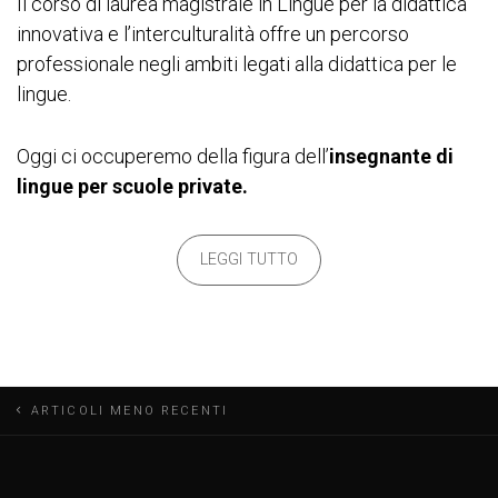
Il corso di laurea magistrale in Lingue per la didattica
innovativa e l’interculturalità offre un percorso
professionale negli ambiti legati alla didattica per le
lingue.
Oggi ci occuperemo della figura dell’
insegnante di
lingue per scuole private.
LEGGI TUTTO
N
ARTICOLI MENO RECENTI
a