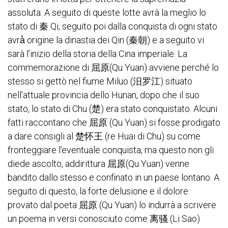
assoluta. A seguito di queste lotte avrà la meglio lo
stato di 秦 Qi, seguito poi dalla conquista di ogni stato
avrà̀ origine la dinastia dei Qin (秦朝) e a seguito vi
sarà l’inizio della storia della Cina imperiale. La
commemorazione di 屈原(Qu Yuan) avviene perché lo
stesso si gettò nel fiume Miluo (汨罗江) situato
nell’attuale provincia dello Hunan, dopo che il suo
stato, lo stato di Chu (楚) era stato conquistato. Alcuni
fatti raccontano che 屈原 (Qu Yuan) si fosse prodigato
a dare consigli al 楚怀王 (re Huai di Chu) su come
fronteggiare l’eventuale conquista, ma questo non gli
diede ascolto, addirittura 屈原(Qu Yuan) venne
bandito dallo stesso e confinato in un paese lontano. A
seguito di questo, la forte delusione e il dolore
provato dal poeta 屈原 (Qu Yuan) lo indurrà a scrivere
un poema in versi conosciuto come 离骚 (Li Sao)