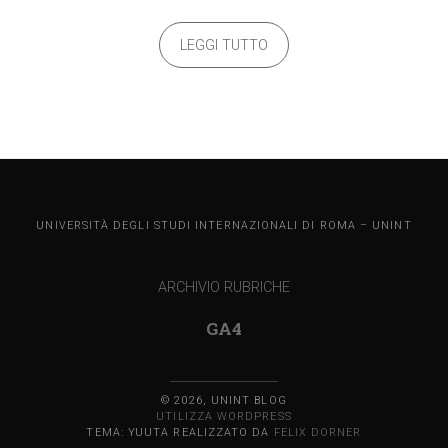
LEGGI TUTTO
UNINT BLOG
UNIVERSITÀ DEGLI STUDI INTERNAZIONALI DI ROMA – UNINT
ARCHIVIO RUBRICHE
GA4
© 2026, UNINT BLOG
UTILIZZA WORDPRESS
TEMA: YUUTA REALIZZATO DA
FELIX DORNER