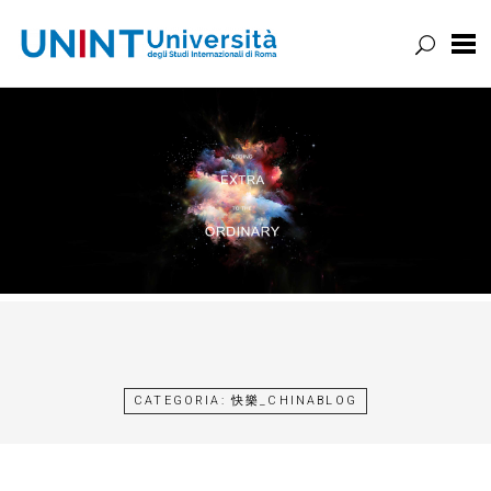
UNINT
BLOG
Vai
al
contenuto
CATEGORIA:
快樂_CHINABLOG