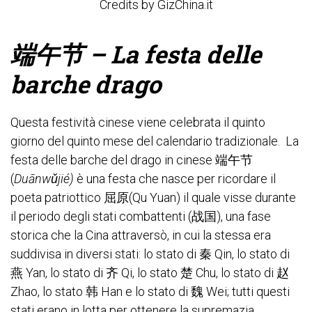
Credits by GizChina.it
端午节 – La festa delle
barche drago
Questa festività cinese viene celebrata il quinto
giorno del quinto mese del calendario tradizionale.
La
festa delle barche del drago in cinese 端午节
(
Duānwǔjié)
è una festa che nasce per ricordare il
poeta patriottico 屈原(Qu Yuan) il quale visse durante
il periodo degli stati combattenti (战国), una fase
storica che la Cina attraversò, in cui la stessa era
suddivisa in diversi stati: lo stato di 秦 Qin, lo stato di
燕 Yan, lo stato di 齐 Qi, lo stato 楚 Chu, lo stato di 赵
Zhao, lo stato 韩 Han e lo stato di 魏 Wei; tutti questi
stati erano in lotta per ottenere la supremazia