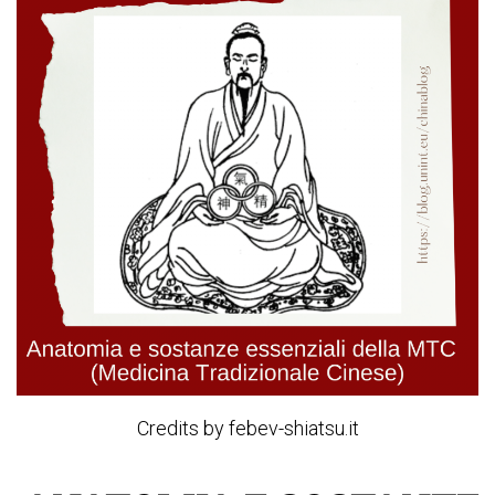
Credits by febev-shiatsu.it