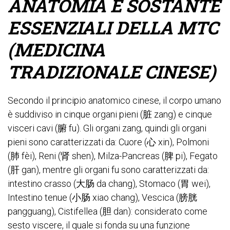
ANATOMIA E SOSTANTE
ESSENZIALI DELLA MTC
(MEDICINA
TRADIZIONALE CINESE)
Secondo il principio anatomico cinese, il corpo umano
è suddiviso in cinque organi pieni (脏 zang) e cinque
visceri cavi (腑 fu). Gli organi zang, quindi gli organi
pieni sono caratterizzati da: Cuore (心 xin), Polmoni
(肺 fèi), Reni (肾 shen), Milza-Pancreas (脾 pi), Fegato
(肝 gan), mentre gli organi fu sono caratterizzati da:
intestino crasso (大肠 da chang), Stomaco (胃 wei),
Intestino tenue (小肠 xiao chang), Vescica (膀胱
pangguang), Cistifellea (胆 dan): considerato come
sesto viscere, il quale si fonda su una funzione