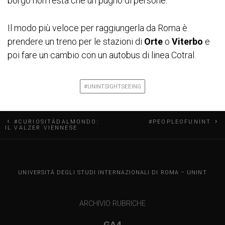
borgo non resta che un pugno di persone.
Il modo più veloce per raggiungerla da Roma è
prendere un treno per le stazioni di
Orte
o
Viterbo
e
poi fare un cambio con un autobus di linea Cotral.
#UNINTSIGHTSEEING
N
#CURIOSITÀDALMONDO:
#PEOPLEOFUNINT
IL VALZER VIENNESE
a
v
UNINT BLOG
UNIVERSITÀ DEGLI STUDI INTERNAZIONALI DI ROMA – UNINT
i
g
ARCHIVIO RUBRICHE
GA4