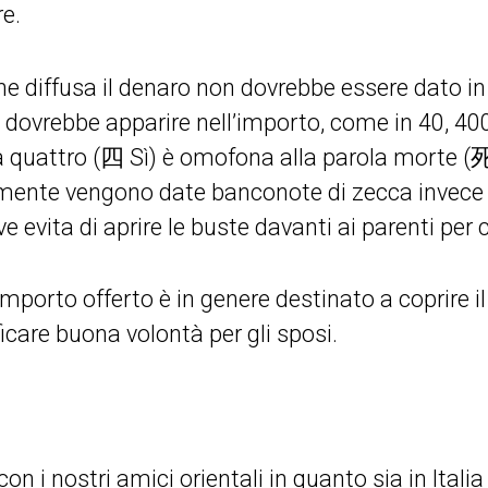
re.
e diffusa il denaro non dovrebbe essere dato in 
 dovrebbe apparire nell’importo, come in 40, 400
a quattro (四 Sì) è omofona alla parola morte (死
mente vengono date banconote di zecca invece
ve evita di aprire le buste davanti ai parenti per 
’importo offerto è in genere destinato a coprire i
ficare buona volontà per gli sposi.
n i nostri amici orientali in quanto sia in Italia