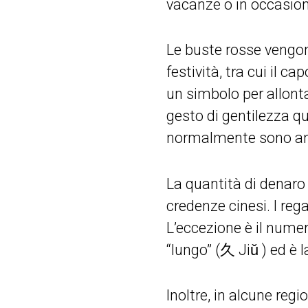
vacanze o in occasion
Le buste rosse vengon
festività, tra cui il 
un simbolo per allont
gesto di gentilezza qu
normalmente sono anc
La quantità di denaro 
credenze cinesi. I reg
L’eccezione è il numer
“lungo” (久 Jiǔ ) ed è l
Inoltre, in alcune regi