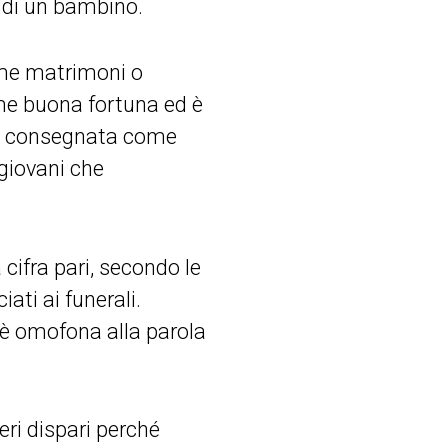
 di un bambino.
ome matrimoni o
rime buona fortuna ed è
che consegnata come
 giovani che
cifra pari, secondo le
ati ai funerali.
) è omofona alla parola
eri dispari perché