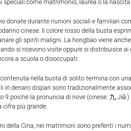
i speciali come matrimonio, laurea o la nascita
o donate durante riunioni sociali e familiari c
capodanno cinese. Il colore rosso della busta esp
anare gli spiriti maligni. La hongbao viene an
ando si ricevono visite oppure si distribuisce ai
ora a scuola o disoccupati.
contenuta nella busta di solito termina con una 
ali in denaro dispari sono tradizionalmente associ
o 9 poiché la pronuncia di nove (cinese: 九 Jiǔ 
a cifra più grande.
oni della Cina, nei matrimoni sono preferiti i num