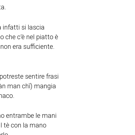
ta.
infatti si lascia
o che c’è nel piatto è
non era sufficiente.
otreste sentire frasi
àn man chī) mangia
maco.
sano entrambe le mani
il tè con la mano
rlo.