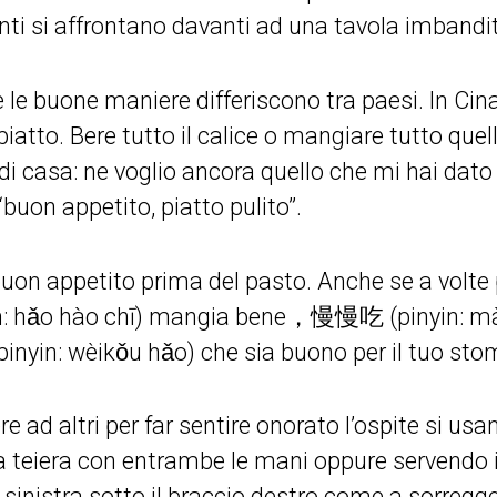
nti si affrontano davanti ad una tavola imbandi
e le buone maniere differiscono tra paesi. In Cina 
atto. Bere tutto il calice o mangiare tutto quell
i casa: ne voglio ancora quello che mi hai dato 
“buon appetito, piatto pulito”.
uon appetito prima del pasto. Anche se a volte p
n: hǎo hào chī) mangia bene，慢慢吃 (pinyin: m
yin: wèikǒu hǎo) che sia buono per il tuo sto
e ad altri per far sentire onorato l’ospite si u
 la teiera con entrambe le mani oppure servendo 
sinistra sotto il braccio destro come a sorregge