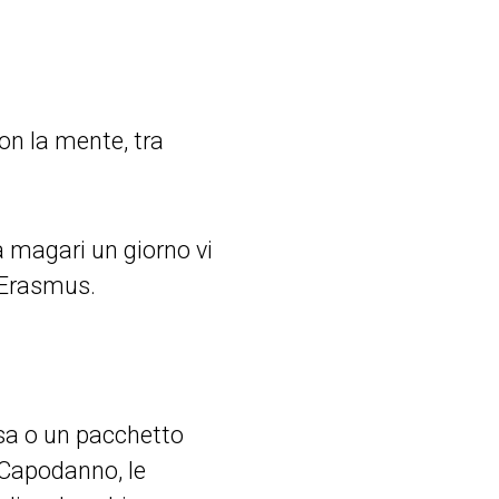
on la mente, tra
sà magari un giorno vi
 Erasmus.
ssa o un pacchetto
l Capodanno, le