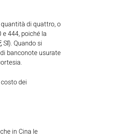
quantità di quattro, o
 e 444, poiché la
 Sǐ). Quando si
 di banconote usurate
cortesia.
l costo dei
 che in Cina le