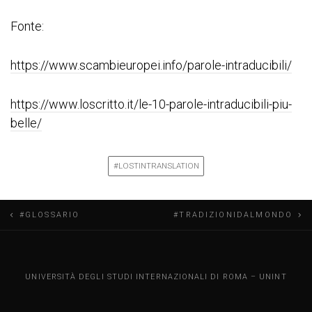
Fonte:
https://www.scambieuropei.info/parole-intraducibili/
https://www.loscritto.it/le-10-parole-intraducibili-piu-
belle/
#LOSTINTRANSLATION
N
#GLOSSARIO
#TRADIZIONIDALMONDO
a
v
UNINT BLOG
UNIVERSITÀ DEGLI STUDI INTERNAZIONALI DI ROMA – UNINT
i