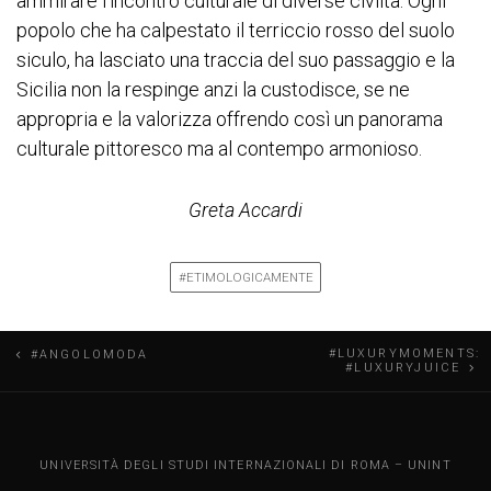
ammirare l’incontro culturale di diverse civiltà. Ogni
popolo che ha calpestato il terriccio rosso del suolo
siculo, ha lasciato una traccia del suo passaggio e la
Sicilia non la respinge anzi la custodisce, se ne
appropria e la valorizza offrendo così un panorama
culturale pittoresco ma al contempo armonioso.
Greta Accardi
#ETIMOLOGICAMENTE
N
#LUXURYMOMENTS:
#ANGOLOMODA
#LUXURYJUICE
a
v
UNINT BLOG
UNIVERSITÀ DEGLI STUDI INTERNAZIONALI DI ROMA – UNINT