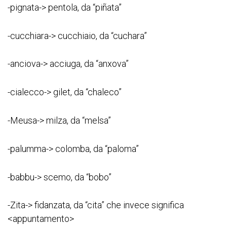
-pignata-> pentola, da “piñata”
-cucchiara-> cucchiaio, da “cuchara”
-anciova-> acciuga, da “anxova”
-cialecco-> gilet, da “chaleco”
-Meusa-> milza, da “melsa”
-palumma-> colomba, da “paloma”
-babbu-> scemo, da “bobo”
-Zita-> fidanzata, da “cita” che invece significa
<appuntamento>