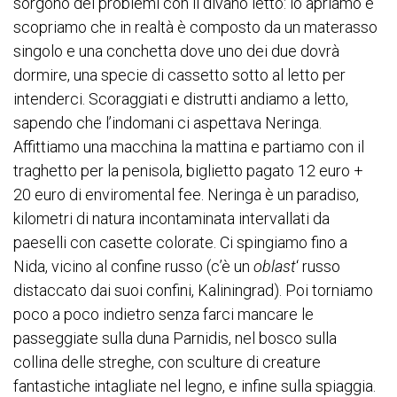
sorgono dei problemi con il divano letto: lo apriamo e
scopriamo che in realtà è composto da un materasso
singolo e una conchetta dove uno dei due dovrà
dormire, una specie di cassetto sotto al letto per
intenderci. Scoraggiati e distrutti andiamo a letto,
sapendo che l’indomani ci aspettava Neringa.
Affittiamo una macchina la mattina e partiamo con il
traghetto per la penisola, biglietto pagato 12 euro +
20 euro di enviromental fee. Neringa è un paradiso,
kilometri di natura incontaminata intervallati da
paeselli con casette colorate. Ci spingiamo fino a
Nida, vicino al confine russo (c’è un
oblast
‘ russo
distaccato dai suoi confini, Kaliningrad). Poi torniamo
poco a poco indietro senza farci mancare le
passeggiate sulla duna Parnidis, nel bosco sulla
collina delle streghe, con sculture di creature
fantastiche intagliate nel legno, e infine sulla spiaggia.