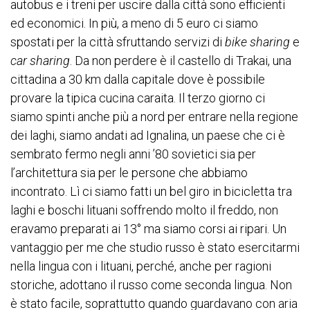
autobus e i treni per uscire dalla città sono efficienti
ed economici. In più, a meno di 5 euro ci siamo
spostati per la città sfruttando servizi di
bike sharing
e
car sharing
. Da non perdere è il castello di Trakai, una
cittadina a 30 km dalla capitale dove è possibile
provare la tipica cucina caraita. Il terzo giorno ci
siamo spinti anche più a nord per entrare nella regione
dei laghi, siamo andati ad Ignalina, un paese che ci è
sembrato fermo negli anni ’80 sovietici sia per
l’architettura sia per le persone che abbiamo
incontrato. Lì ci siamo fatti un bel giro in bicicletta tra
laghi e boschi lituani soffrendo molto il freddo, non
eravamo preparati ai 13° ma siamo corsi ai ripari. Un
vantaggio per me che studio russo è stato esercitarmi
nella lingua con i lituani, perché, anche per ragioni
storiche, adottano il russo come seconda lingua. Non
è stato facile, soprattutto quando guardavano con aria