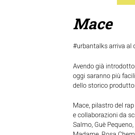
M
ace
#urbantalks arriva al 
Avendo già introdotto i
oggi saranno più facili
dello storico produtt
Mace, pilastro del rap
e collaborazioni da sce
Salmo, Guè Pequeno, 
Madame, Rosa Chemical