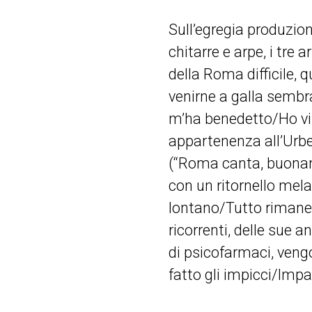
Sull’egregia produzion
chitarre e arpe, i tre 
della Roma difficile, 
venirne a galla sembra
m’ha benedetto/Ho vis
appartenenza all’Urbe 
(“Roma canta, buonanot
con un ritornello mel
lontano/Tutto rimane u
ricorrenti, delle sue a
di psicofarmaci, vengo
fatto gli impicci/Imp