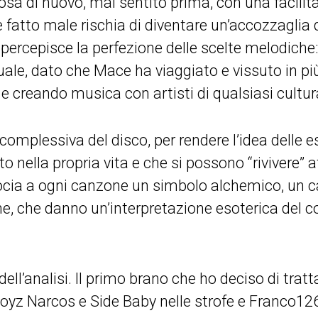
osa di nuovo, mai sentito prima, con una facili
 fatto male rischia di diventare un’accozzaglia 
percepisce la perfezione delle scelte melodiche:
e, dato che Mace ha viaggiato e vissuto in più
 creando musica con artisti di qualsiasi cultura
complessiva del disco, per rendere l’idea delle e
o nella propria vita e che si possono “rivivere” a
cia a ogni canzone un simbolo alchemico, un ca
he, che danno un’interpretazione esoterica del 
dell’analisi. Il primo brano che ho deciso di trat
oyz Narcos e Side Baby nelle strofe e Franco126 