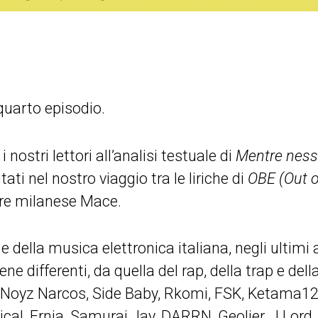
quarto episodio.
 nostri lettori all’analisi testuale di
Mentre nes
tati nel nostro viaggio tra le liriche di
OBE (Out o
ore milanese Mace.
 e della musica elettronica italiana, negli ultimi
ne differenti, da quella del rap, della trap e dell
Noyz Narcos, Side Baby, Rkomi, FSK, Ketama126
, Ernia, Samurai Jay, DARRN, Geolier, J Lord, Fr