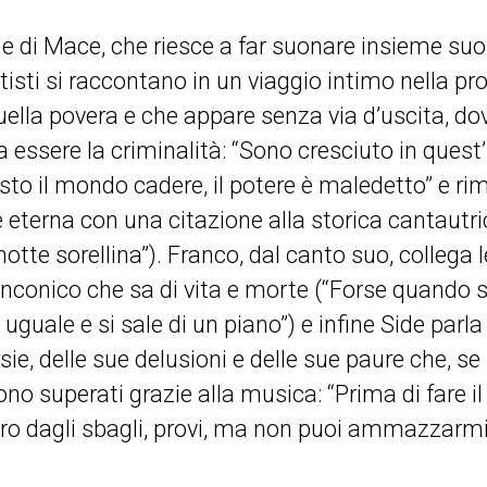
e di Mace, che riesce a far suonare insieme suon
artisti si raccontano in un viaggio intimo nella pr
quella povera e che appare senza via d’uscita, do
 essere la criminalità: “Sono cresciuto in quest
to il mondo cadere, il potere è maledetto” e rim
eterna con una citazione alla storica cantautric
te sorellina”). Franco, dal canto suo, collega 
anconico che sa di vita e morte (“Forse quando 
guale e si sale di un piano”) e infine Side parla
nsie, delle sue delusioni e delle sue paure che, s
no superati grazie alla musica: “Prima di fare i
aro dagli sbagli, provi, ma non puoi ammazzarmi