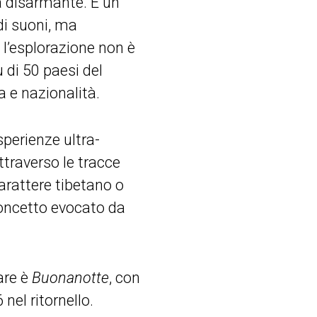
tà disarmante. È un
di suoni, ma
 l’esplorazione non è
 di 50 paesi del
 e nazionalità.
sperienze ultra-
ttraverso le tracce
rattere tibetano o
concetto evocato da
tare è
Buonanotte
, con
nel ritornello.