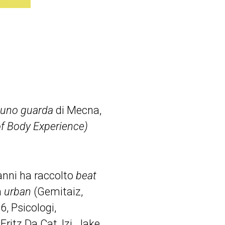
suno guarda
di Mecna,
f Body Experience)
 anni ha raccolto
beat
a
urban
(Gemitaiz,
, Psicologi,
itz Da Cat, Izi, Jake