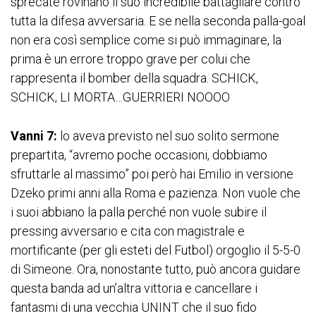
sprecate rovinano il suo incredibile battagliare contro
tutta la difesa avversaria. E se nella seconda palla-goal
non era così semplice come si può immaginare, la
prima è un errore troppo grave per colui che
rappresenta il bomber della squadra. SCHICK,
SCHICK, LI MORTA…GUERRIERI NOOOO
Vanni 7:
lo aveva previsto nel suo solito sermone
prepartita, “avremo poche occasioni, dobbiamo
sfruttarle al massimo” poi però hai Emilio in versione
Dzeko primi anni alla Roma e pazienza. Non vuole che
i suoi abbiano la palla perché non vuole subire il
pressing avversario e cita con magistrale e
mortificante (per gli esteti del Futbol) orgoglio il 5-5-0
di Simeone. Ora, nonostante tutto, può ancora guidare
questa banda ad un’altra vittoria e cancellare i
fantasmi di una vecchia UNINT che il suo fido