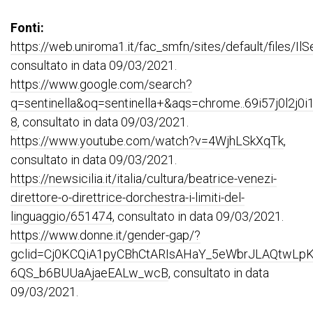
Fonti:
https://web.uniroma1.it/fac_smfn/sites/default/files/Il
consultato in data 09/03/2021.
https://www.google.com/search?
q=sentinella&oq=sentinella+&aqs=chrome..69i57j0l2j0
8
, consultato in data 09/03/2021.
https://www.youtube.com/watch?v=4WjhLSkXqTk
,
consultato in data 09/03/2021.
https://newsicilia.it/italia/cultura/beatrice-venezi-
direttore-o-direttrice-dorchestra-i-limiti-del-
linguaggio/651474
, consultato in data 09/03/2021.
https://www.donne.it/gender-gap/?
gclid=Cj0KCQiA1pyCBhCtARIsAHaY_5eWbrJLAQtwL
6QS_b6BUUaAjaeEALw_wcB
, consultato in data
09/03/2021.