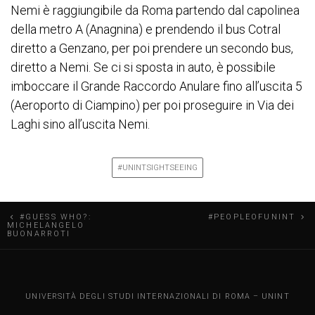
Nemi è raggiungibile da Roma partendo dal capolinea
della metro A (Anagnina) e prendendo il bus Cotral
diretto a Genzano, per poi prendere un secondo bus,
diretto a Nemi. Se ci si sposta in auto, è possibile
imboccare il Grande Raccordo Anulare fino all’uscita 5
(Aeroporto di Ciampino) per poi proseguire in Via dei
Laghi sino all’uscita Nemi.
#UNINTSIGHTSEEING
N
#GUESS WHO?:
#PEOPLEOFUNINT
MICHELANGELO
BUONARROTI
a
v
UNINT BLOG
i
UNIVERSITÀ DEGLI STUDI INTERNAZIONALI DI ROMA – UNINT