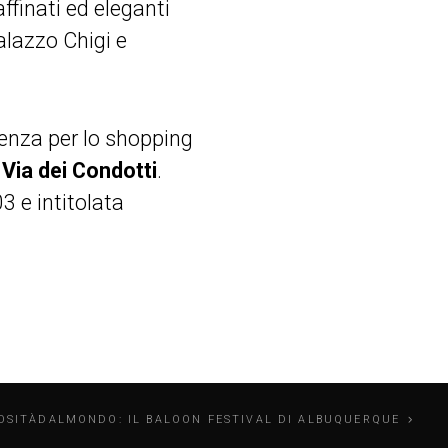
affinati ed eleganti
alazzo Chigi e
enza per lo shopping
e
Via dei
Condotti
.
03 e intitolata
OSITÀDALMONDO: IL BALOON FESTIVAL DI ALBUQUERQUE