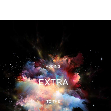
#OROSCOOP
#PEOPLEOFUNINT
#POLITICAFFÈ
#QUELLOCHECIUNISCE
#RITORNOALLEORIGINI
#SAUDADEDOTEMPO
#UNINTSIGHTSEEING
#UNINTSPEECHPRESSREVIEW
#UNIVERSEAT