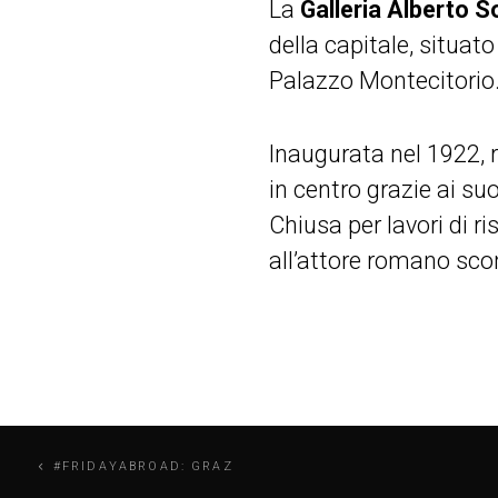
La
Galleria Alberto S
della capitale, situat
Palazzo Montecitorio
Inaugurata nel 1922, 
in centro grazie ai su
Chiusa per lavori di ri
all’attore romano sco
N
#FRIDAYABROAD: GRAZ