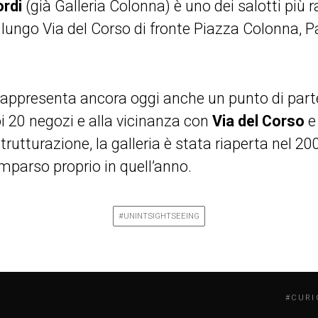
ordi
(già Galleria Colonna) è uno dei salotti più r
o lungo Via del Corso di fronte Piazza Colonna, P
.
rappresenta ancora oggi anche un punto di part
oi 20 negozi e alla vicinanza con
Via del Corso
strutturazione, la galleria è stata riaperta nel 20
mparso proprio in quell’anno.
#UNINTSIGHTSEEING
#CURI