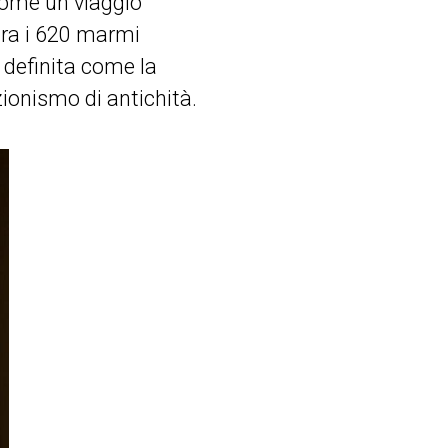
 come un viaggio
tra i 620 marmi
e definita come la
ezionismo di antichità.