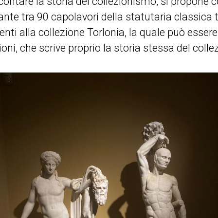
ccontare la storia del collezionismo, si propone
nte tra 90 capolavori della statutaria classica 
nti alla collezione Torlonia, la quale può esser
ioni, che scrive proprio la storia stessa del coll