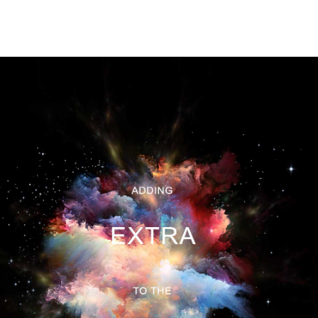
#SAUDADEDOTEMPO
#UNINTSIGHTSEEING
#UNINTSPEECHPRESSREVIEW
#UNIVERSEAT
GUESS WHO?
RADIO UNINT