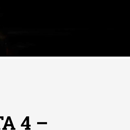
A 4 –