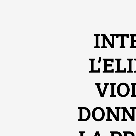
INT
L’EL
VIO
DONNE