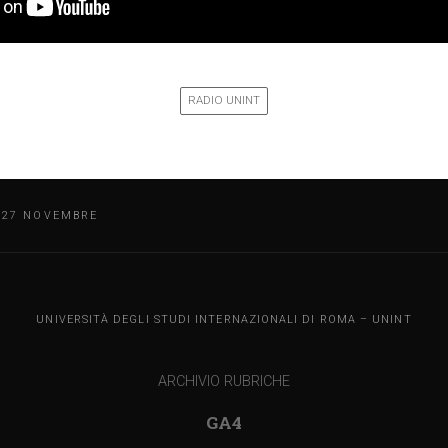
RADIO UNINT
L 27 NOVEMBRE
UNINT BLOG
UNIVERSITÀ DEGLI STUDI INTERNAZIONALI DI ROMA – UNINT
ARCHIVIO RUBRICHE
GA4