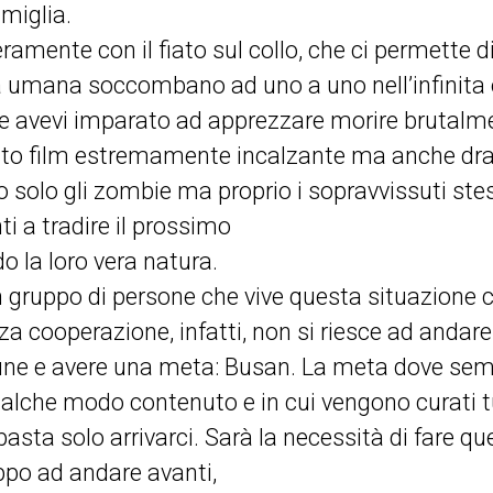
amiglia.
eramente con il fiato sul collo, che ci permette 
zza umana soccombano ad uno a uno nell’infinita 
 avevi imparato ad apprezzare morire brutalmen
sto film estremamente incalzante ma anche dr
 solo gli zombie ma proprio i sopravvissuti stess
ti a tradire il prossimo
o la loro vera natura.
 un gruppo di persone che vive questa situazione
a cooperazione, infatti, non si riesce ad andare
ne e avere una meta: Busan. La meta dove semb
ualche modo contenuto e in cui vengono curati tu
basta solo arrivarci. Sarà la necessità di fare qu
uppo ad andare avanti,