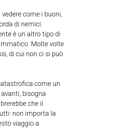
di vedere come i buoni,
orda di nemici.
te è un altro tipo di
ammatico. Molte volte
i, di cui non ci si può
 catastrofica come un
 avanti, bisogna
rerebbe che il
tti: non importa la
esto viaggio a