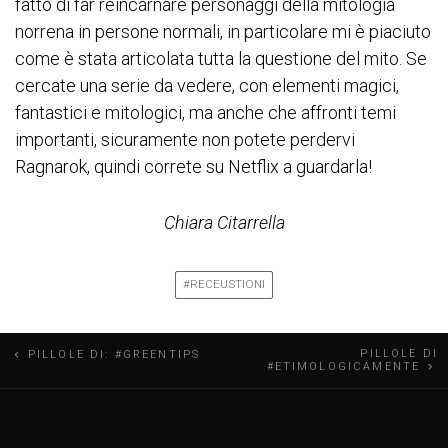
fatto di far reincarnare personaggi della mitologia
norrena in persone normali, in particolare mi è piaciuto
come è stata articolata tutta la questione del mito. Se
cercate una serie da vedere, con elementi magici,
fantastici e mitologici, ma anche che affronti temi
importanti, sicuramente non potete perdervi
Ragnarok, quindi correte su Netflix a guardarla!
Chiara Citarrella
#RECEUSTIONI
N
PILLOLE DI
PILLOLE DI: #GREENTIPS
#ETIMOLOGICAMENTE
a
v