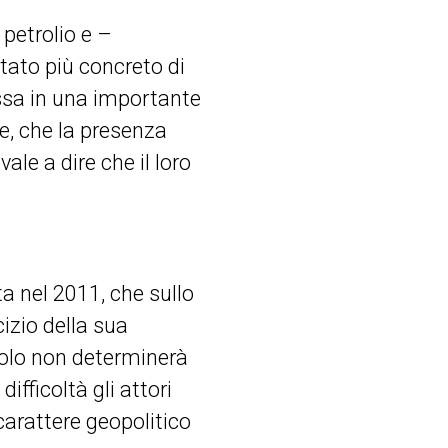
 petrolio e –
ltato più concreto di
ssa in una importante
e, che la presenza
ale a dire che il loro
o.
ata nel 2011, che sullo
izio della sua
solo non determinerà
ifficoltà gli attori
carattere geopolitico