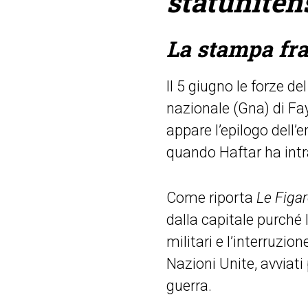
statuniten
La stampa fr
Il 5 giugno le forze d
nazionale (Gna) di Fay
appare l’epilogo dell’e
quando Haftar ha intra
Come riporta
Le Figa
dalla capitale purché l
militari e l’interruzi
Nazioni Unite, avviati
guerr