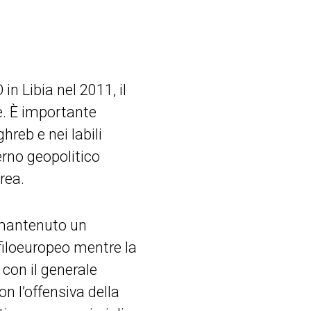
n Libia nel 2011, il
e. È importante
hreb e nei labili
rno geopolitico
rea.
e mantenuto un
filoeuropeo mentre la
 con il generale
n l’offensiva della