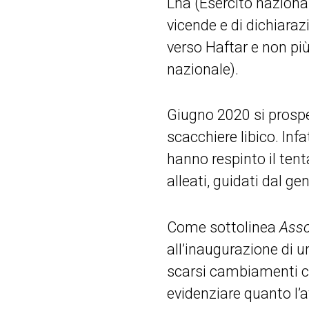
Lna (Esercito nazionale
vicende e di dichiaraz
verso Haftar e non pi
nazionale).
Giugno 2020 si prospe
scacchiere libico. Infat
hanno respinto il tenta
alleati, guidati dal ge
Come sottolinea
Asso
all’inaugurazione di u
scarsi cambiamenti cir
evidenziare quanto l’a