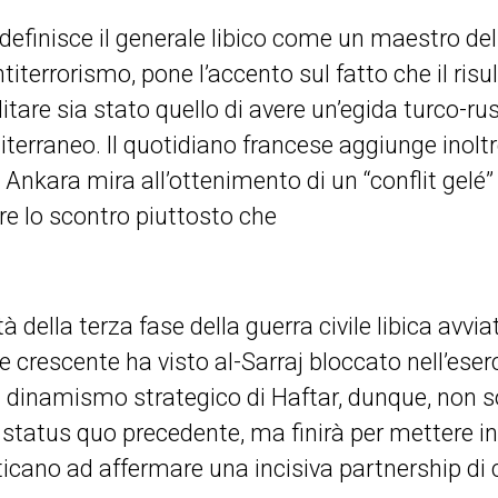
definisce il generale libico come un maestro del
titerrorismo, pone l’accento sul fatto che il risu
are sia stato quello di avere un’egida turco-ru
terraneo. Il quotidiano francese aggiunge inoltr
nkara mira all’ottenimento di un “conflit gelé” v
re lo scontro piuttosto che
solverl
tà della terza fase della guerra civile libica avvi
 crescente ha visto al-Sarraj bloccato nell’eserc
el dinamismo strategico di Haftar, dunque, non 
o status quo precedente, ma finirà per mettere in d
ticano ad affermare una incisiva partnership di 