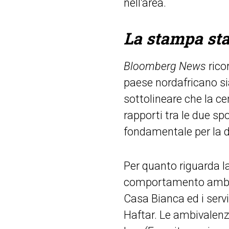
nell’area.
La stampa st
Bloomberg News
rico
paese nordafricano sia
sottolineare che la ce
rapporti tra le due s
fondamentale per la def
Per quanto riguarda l
comportamento ambival
Casa Bianca ed i servi
Haftar. Le ambivalenz