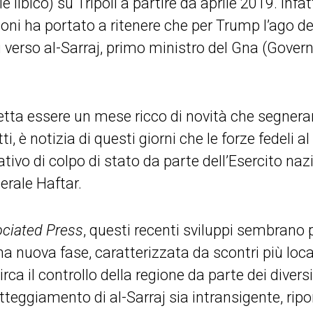
 libico) su Tripoli a partire da aprile 2019. Infat
ioni ha portato a ritenere che per Trump l’ago d
ù verso al-Sarraj, primo ministro del Gna (Gover
tta essere un mese ricco di novità che segnerann
ti, è notizia di questi giorni che le forze fedeli al
tivo di colpo di stato da parte dell’Esercito nazi
nerale Haftar.
ciated Press
, questi recenti sviluppi sembrano 
na nuova fase, caratterizzata da scontri più loca
ca il controllo della regione da parte dei divers
tteggiamento di al-Sarraj sia intransigente, rip