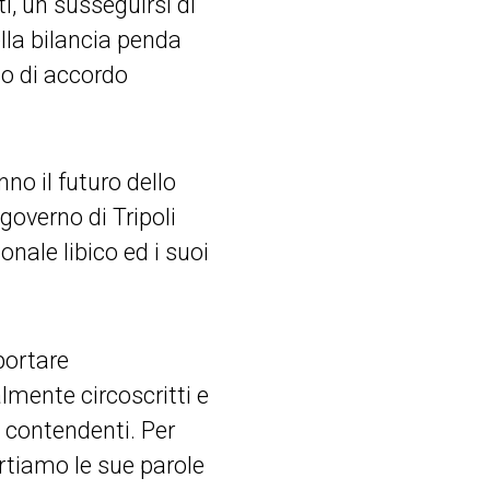
ti, un susseguirsi di
ella bilancia penda
no di accordo
o il futuro dello
 governo di Tripoli
onale libico ed i suoi
portare
lmente circoscritti e
i contendenti. Per
ortiamo le sue parole