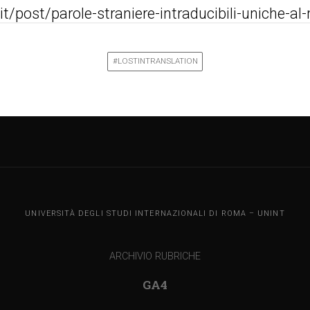
t/post/parole-straniere-intraducibili-uniche-a
#LOSTINTRANSLATION
UNINT BLOG
UNIVERSITÀ DEGLI STUDI INTERNAZIONALI DI ROMA – UNINT
ARCHIVIO RUBRICHE
GA4