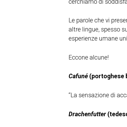
cerchiamo di soddisf
Le parole che vi pres
altre lingue, spesso 
esperienze umane univ
Eccone alcune!
Cafuné
(portoghese b
“La sensazione di acc
Drachenfutter
(tedes