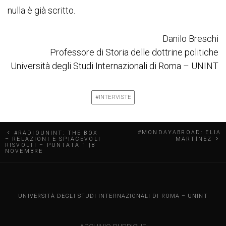
nulla è già scritto.
Danilo Breschi
Professore di Storia delle dottrine politiche
Università degli Studi Internazionali di Roma – UNINT
#INTERVISTE
N
#MONDAYABROAD: ELIA
#RADIOUNINT: THE BOX
– RELAZIONI E SPIACEVOLI
MARTÍNEZ
RISVOLTI – PUNTATA 1 |8
a
NOVEMBRE
v
i
UNINT BLOG
UNIVERSITÀ DEGLI STUDI INTERNAZIONALI DI ROMA – UNINT
g