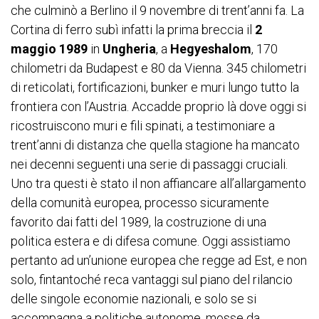
che culminò a Berlino il 9 novembre di trent’anni fa. La
Cortina di ferro subì infatti la prima breccia il
2
maggio 1989
in
Ungheria
, a
Hegyeshalom
, 170
chilometri da Budapest e 80 da Vienna. 345 chilometri
di reticolati, fortificazioni, bunker e muri lungo tutto la
frontiera con l’Austria. Accadde proprio là dove oggi si
ricostruiscono muri e fili spinati, a testimoniare a
trent’anni di distanza che quella stagione ha mancato
nei decenni seguenti una serie di passaggi cruciali.
Uno tra questi è stato il non affiancare all’allargamento
della comunità europea, processo sicuramente
favorito dai fatti del 1989, la costruzione di una
politica estera e di difesa comune. Oggi assistiamo
pertanto ad un’unione europea che regge ad Est, e non
solo, fintantoché reca vantaggi sul piano del rilancio
delle singole economie nazionali, e solo se si
accompagna a politiche autonome, mosse da