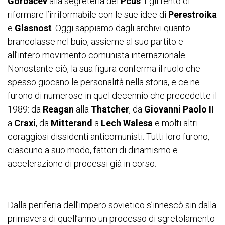
Gorbačëv
alla segreteria del
Pcus
. Egli tentò di
riformare l’irriformabile con le sue idee di
Perestroika
e
Glasnost
. Oggi sappiamo dagli archivi quanto
brancolasse nel buio, assieme al suo partito e
all’intero movimento comunista internazionale.
Nonostante ciò, la sua figura conferma il ruolo che
spesso giocano le personalità nella storia, e ce ne
furono di numerose in quel decennio che precedette il
1989: da
Reagan
alla
Thatcher
, da
Giovanni Paolo II
a
Craxi
, da
Mitterand
a
Lech Walesa
e molti altri
coraggiosi dissidenti anticomunisti. Tutti loro furono,
ciascuno a suo modo, fattori di dinamismo e
accelerazione di processi già in corso.
Dalla periferia dell’impero sovietico s’innescò sin dalla
primavera di quell’anno un processo di sgretolamento