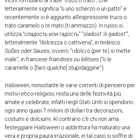
vicini formulano la frase “
truco o trato
”, che
letteralmente significa “o uno scherzo o un patto” e
recentemente si è aggiunto all’espressione truco o
trato
caramelo o te mato
(ti ammazzo). In russo si
utilizza “
сладость или гадость
” “
sladost’ ili gadost’
”,
letteralmente
“
dolcezza o cattiveria”; in tedesco
Süßes oder Saures
, ovvero “i dolci o (per te) si mette
male”; in francese
friandises ou bêtises
(“o le
caramelle o [farò qualche] stupidaggine”).
Haloween, nonostante le varie correnti di pensiero per
motivi etico-religiosi, resta una delle festività più
amate e celebrate, infatti negli Stati Uniti si spendono
ogni anno quasi 7 milioni di dollari tra decorazioni,
costumi e dolciumi. Al contrario c’è chi non ama
festeggiare Halloween o addirittura ha maturato una
vera e propria paura irrazionale, in tal caso si soffre di