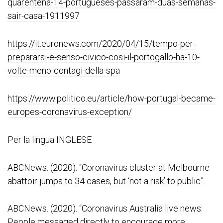
quarentena-14-portugueses-passaram-duas-semanas-
sair-casa-1911997
https://it.euronews.com/2020/04/15/tempo-per-
prepararsi-e-senso-civico-cosi-il-portogallo-ha-10-
volte-meno-contagi-della-spa
https://www.politico.eu/article/how-portugal-became-
europes-coronavirus-exception/
Per la lingua INGLESE
ABCNews. (2020). “Coronavirus cluster at Melbourne
abattoir jumps to 34 cases, but ‘not a risk’ to public”.
ABCNews. (2020). “Coronavirus Australia live news:
People messaged directly to encourage more