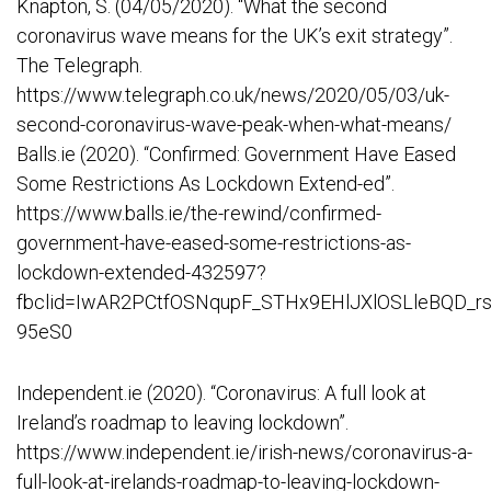
Knapton, S. (04/05/2020). “What the second
coronavirus wave means for the UK’s exit strategy”.
The Telegraph.
https://www.telegraph.co.uk/news/2020/05/03/uk-
second-coronavirus-wave-peak-when-what-means/
Balls.ie (2020). “Confirmed: Government Have Eased
Some Restrictions As Lockdown Extend-ed”.
https://www.balls.ie/the-rewind/confirmed-
government-have-eased-some-restrictions-as-
lockdown-extended-432597?
fbclid=IwAR2PCtfOSNqupF_STHx9EHlJXlOSLleBQD_r
95eS0
Independent.ie (2020). “Coronavirus: A full look at
Ireland’s roadmap to leaving lockdown”.
https://www.independent.ie/irish-news/coronavirus-a-
full-look-at-irelands-roadmap-to-leaving-lockdown-