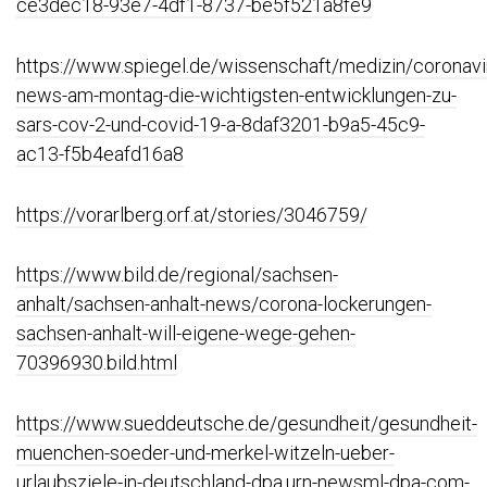
ce3dec18-93e7-4df1-8737-be5f521a8fe9
https://www.spiegel.de/wissenschaft/medizin/coronavi
news-am-montag-die-wichtigsten-entwicklungen-zu-
sars-cov-2-und-covid-19-a-8daf3201-b9a5-45c9-
ac13-f5b4eafd16a8
https://vorarlberg.orf.at/stories/3046759/
https://www.bild.de/regional/sachsen-
anhalt/sachsen-anhalt-news/corona-lockerungen-
sachsen-anhalt-will-eigene-wege-gehen-
70396930.bild.html
https://www.sueddeutsche.de/gesundheit/gesundheit-
muenchen-soeder-und-merkel-witzeln-ueber-
urlaubsziele-in-deutschland-dpa.urn-newsml-dpa-com-