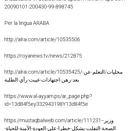
20090101-200430-99-898745
Per la lingua ARABA
http://alrai.com/article/10535506
https://royanews.tv/news/212875
http://alrai.com/article/10535425/محليات/التعلم-عن-
بعد-رهن-اجتهادات-غيبت-رأي-الطلبة
https://www.al-ayyam.ps/ar_page.php?
id=13d84f5ey332943198Y13d84f5e
https://mustaqbalweb.com/article/111231-وزير-
الصحة-التفلت-يشكل-خطرا-على-العودة-الآمنة-للحياة-