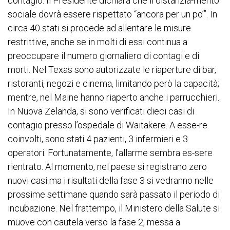
contagio. Il Presidente dichiara che il distanzia-mento
sociale dovrà essere rispettato “ancora per un po’”. In
circa 40 stati si procede ad allentare le misure
restrittive, anche se in molti di essi continua a
preoccupare il numero giornaliero di contagi e di
morti. Nel Texas sono autorizzate le riaperture di bar,
ristoranti, negozi e cinema, limitando però la capacità;
mentre, nel Maine hanno riaperto anche i parrucchieri.
In Nuova Zelanda, si sono verificati dieci casi di
contagio presso l’ospedale di Waitakere. A esse-re
coinvolti, sono stati 4 pazienti, 3 infermieri e 3
operatori. Fortunatamente, l’allarme sembra es-sere
rientrato. Al momento, nel paese si registrano zero
nuovi casi ma i risultati della fase 3 si vedranno nelle
prossime settimane quando sarà passato il periodo di
incubazione. Nel frattempo, il Ministero della Salute si
muove con cautela verso la fase 2, messa a