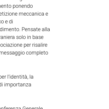
dimento ponendo
ipetizione meccanica e
o e di
dimento. Pensate alla
raniera solo in base
ociazione per risalire
 il messaggio completo
r l’identità, la
o di importanza
Conferenza Generale