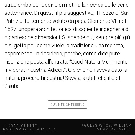
strapiombo per decine di metri alla ricerca delle vene
sotterranee. Di questi il più suggestivo, il Pozzo di San
Patrizio, fortemente voluto da papa Clemente VII nel
1527, un’opera architettonica di sapiente ingegneria di
gigantesche dimensioni. Si scende giù, sempre più giù
e si getta poi, come vuole la tradizione, una moneta,
esprimendo un desiderio, perché, come dice pure
l’iscrizione posta all’entrata: “Quod Natura Munimento
Inviderat Industria Adiecit”: Ciò che non aveva dato la
natura, procurò l’industria! Suvvia, aiutati che il ciel
t’aiuta!
#UNINTSIGHTSEEING
N
#GUESS WHO?: WILLIAM
#RADIOUNINT:
RADIOSPORT- 8 PUNTATA
SHAKESPEARE