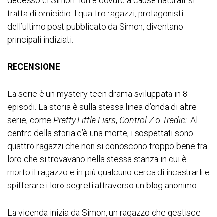
decesso di Simon non è dovuto a cause naturali: si
tratta di omicidio. I quattro ragazzi, protagonisti
dell’ultimo post pubblicato da Simon, diventano i
principali indiziati.
RECENSIONE
La serie è un mystery teen drama sviluppata in 8
episodi. La storia è sulla stessa linea d’onda di altre
serie, come
Pretty Little Liars
,
Control Z
o
Tredici
. Al
centro della storia c’è una morte, i sospettati sono
quattro ragazzi che non si conoscono troppo bene tra
loro che si trovavano nella stessa stanza in cui è
morto il ragazzo e in più qualcuno cerca di incastrarli e
spifferare i loro segreti attraverso un blog anonimo.
La vicenda inizia da Simon, un ragazzo che gestisce