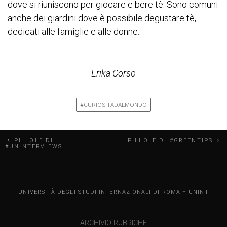
dove si riuniscono per giocare e bere tè. Sono comuni
anche dei giardini dove è possibile degustare tè,
dedicati alle famiglie e alle donne.
Erika Corso
#CURIOSITÀDALMONDO
N
PILLOLE DI
PILLOLE DI #GREENTIPS
#UNINTERVIEWS
a
v
UNINT BLOG
UNIVERSITÀ DEGLI STUDI INTERNAZIONALI DI ROMA – UNINT
i
ARCHIVIO RUBRICHE