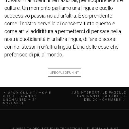
trovarsi in ambienti internazionali, per scoprire le altre
culture. Un momento parliamo una lingua e quello
successivo passiamo ad un’altra. È sorprendente
come il nostro cervello ci consenta tutto questo e
come arrivi addirittura a permetterci di pensare nella
nostra quotidianità in un’altra lingua, di fare discorsi
con noi stessi in un’altra lingua. È una delle cose che
preferisco di più al mondo.
#PEOPLEOFUNINT
N
#UNINTSPORT: LE PAGELLE
#RADIOUNINT: MOVIE
IGNORANTI. LA PARTITA
PILLS – DJANGO
UNCHAINED – 21
DEL 20 NOVEMBRE
a
NOVEMBRE
v
UNIVERSITÀ DEGLI STUDI INTERNAZIONALI DI ROMA – UNINT