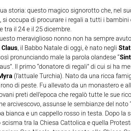
a storia: questo magico signorotto che, nel suo
, si occupa di procurare i regali a tutti i bambin
 tra il 24 e il 25 dicembre.
i questo meraviglioso nonno non ha sempre avuto
 Claus
, il Babbo Natale di oggi, è nato negli
Stat
osì pronunciando male la parola olandese “
Sin
us”. Il primo “donatore di regali” di cui si ha 
Myra
(l’attuale Turchia). Nato da una ricca fami
rono di peste. Fu allevato da un monastero e all
ovani preti dell’epoca che regalò tutte le sue ri
ne arcivescovo, assunse le sembianze del noto 
a bianca e un cappello rosso in testa. Dopo la 
 scisma tra la Chiesa Cattolica e quella Protes