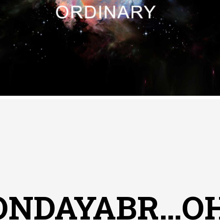
ONDAYABR…OH