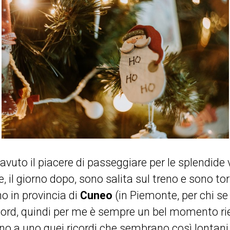
uto il piacere di passeggiare per le splendide v
e, il giorno dopo, sono salita sul treno e sono t
no in provincia di
Cuneo
(in Piemonte, per chi se
ord, quindi per me è sempre un bel momento rie
uno a uno quei ricordi che sembrano così lontani