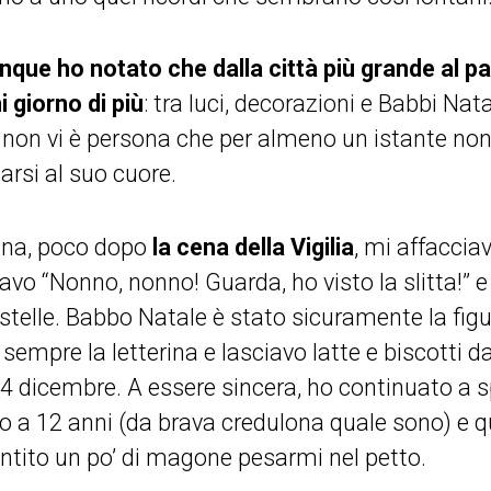
nque ho notato che dalla città più grande al pae
i giorno di più
: tra luci, decorazioni e Babbi Nat
i, non vi è persona che per almeno un istante no
arsi al suo cuore.
ina, poco dopo
la cena della Vigilia
, mi affaccia
o “Nonno, nonno! Guarda, ho visto la slitta!” e
le stelle. Babbo Natale è stato sicuramente la fig
 sempre la letterina e lasciavo latte e biscotti 
24 dicembre. A essere sincera, ho continuato a s
ino a 12 anni (da brava credulona quale sono) e 
entito un po’ di magone pesarmi nel petto.