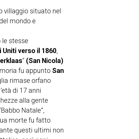
 villaggio situato nel
i del mondo e
 le stesse
i Uniti verso il 1860
,
terklaas
“
(San Nicola)
memoria fu appunto
San
glia rimase orfano
’età di 17 anni
cchezze alla gente
“Babbo Natale”,
sua morte fu fatto
tante questi ultimi non