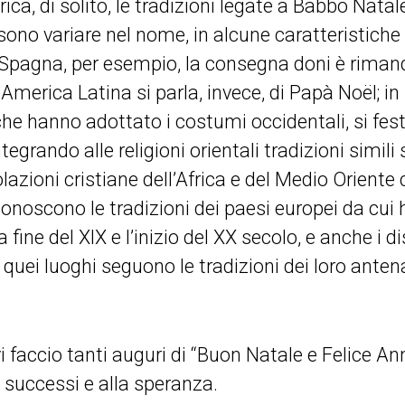
ca, di solito, le tradizioni legate a Babbo Nata
sono variare nel nome, in alcune caratteristiche 
 Spagna, per esempio, la consegna doni è riman
n America Latina si parla, invece, di Papà Noël; i
che hanno adottato i costumi occidentali, si fest
egrando alle religioni orientali tradizioni simili 
lazioni cristiane dell’Africa e del Medio Oriente 
iconoscono le tradizioni dei paesi europei da cu
 la fine del XIX e l’inizio del XX secolo, e anche i 
quei luoghi seguono le tradizioni dei loro antena
vi faccio tanti auguri di “Buon Natale e Felice An
 successi e alla speranza.