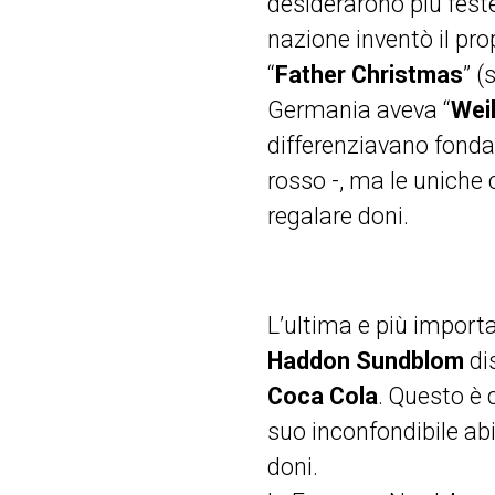
desiderarono più feste
nazione inventò il prop
“
Father Christmas
” (
Germania aveva “
Wei
differenziavano fondam
rosso -, ma le uniche
regalare doni.
L’ultima e più import
Haddon Sundblom
di
Coca Cola
. Questo è 
suo inconfondibile abi
doni.