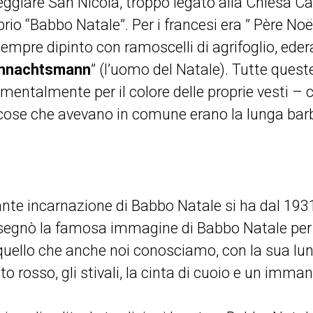
ggiare San Nicola, troppo legato alla Chiesa Cat
rio “Babbo Natale”. Per i francesi era ” Père Noël”
sempre dipinto con ramoscelli di agrifoglio, edera
hnachtsmann
” (l’uomo del Natale). Tutte queste
entalmente per il colore delle proprie vesti – ch
 cose che avevano in comune erano la lunga barba
ante incarnazione di Babbo Natale si ha dal 19
segnò la famosa immagine di Babbo Natale per l
quello che anche noi conosciamo, con la sua lun
to rosso, gli stivali, la cinta di cuoio e un imma