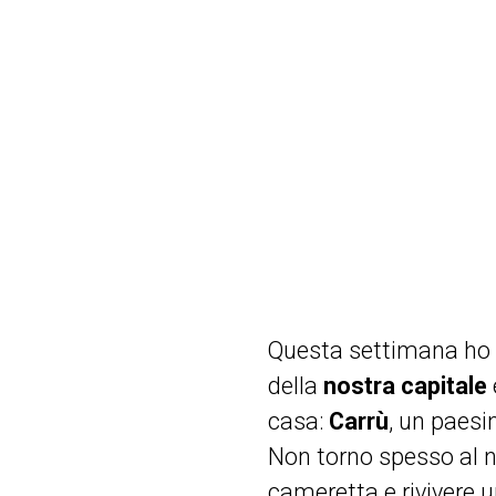
Questa settimana ho av
della
nostra capitale
casa:
Carrù
, un paesi
Non torno spesso al n
cameretta e rivivere 