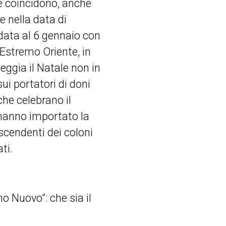
le coincidono, anche
e nella data di
data al 6 gennaio con
n Estremo Oriente, in
eggia il Natale non in
sui portatori di doni
che celebrano il
i hanno importato la
discendenti dei coloni
ti.
no Nuovo”: che sia il