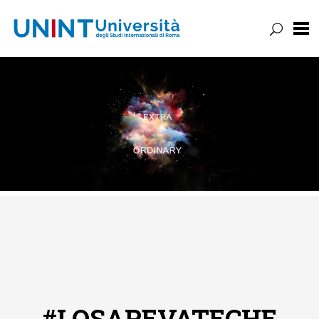
UNINT
BLOG
Vai
al
contenuto
#LOSAPEVATECHE