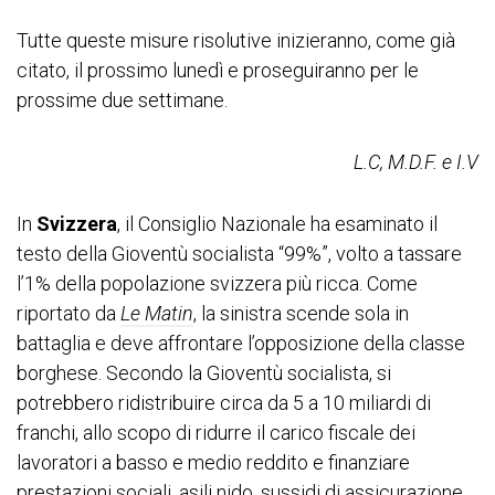
Tutte queste misure risolutive inizieranno, come già
citato, il prossimo lunedì e proseguiranno per le
prossime due settimane.
L.C, M.D.F. e I.V
In
Svizzera
, il Consiglio Nazionale ha esaminato il
testo della Gioventù socialista “99%”, volto a tassare
l’1% della popolazione svizzera più ricca. Come
riportato da
Le Matin
, la sinistra scende sola in
battaglia e deve affrontare l’opposizione della classe
borghese. Secondo la Gioventù socialista, si
potrebbero ridistribuire circa da 5 a 10 miliardi di
franchi, allo scopo di ridurre il carico fiscale dei
lavoratori a basso e medio reddito e finanziare
prestazioni sociali, asili nido, sussidi di assicurazione